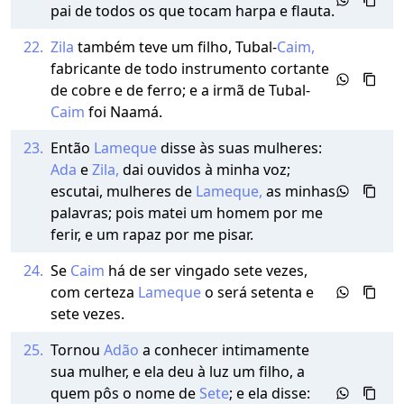
pai de todos os que tocam harpa e flauta.
22.
Zila
também teve um filho, Tubal-
Caim,
fabricante de todo instrumento cortante
de cobre e de ferro; e a irmã de Tubal-
Caim
foi Naamá.
23.
Então
Lameque
disse às suas mulheres:
Ada
e
Zila,
dai ouvidos à minha voz;
escutai, mulheres de
Lameque,
as minhas
palavras; pois matei um homem por me
ferir, e um rapaz por me pisar.
24.
Se
Caim
há de ser vingado sete vezes,
com certeza
Lameque
o será setenta e
sete vezes.
25.
Tornou
Adão
a conhecer intimamente
sua mulher, e ela deu à luz um filho, a
quem pôs o nome de
Sete
; e ela disse: