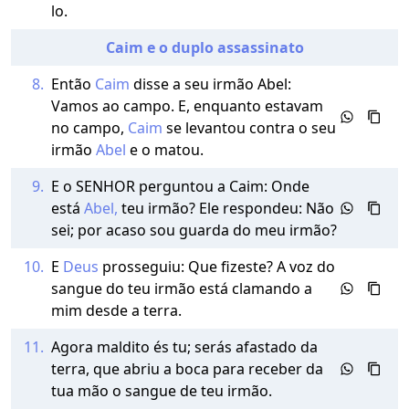
lo.
Caim e o duplo assassinato
8.
Então
Caim
disse a seu irmão Abel:
Vamos ao campo. E, enquanto estavam
no campo,
Caim
se levantou contra o seu
irmão
Abel
e o matou.
9.
E o SENHOR perguntou a Caim: Onde
está
Abel,
teu irmão? Ele respondeu: Não
sei; por acaso sou guarda do meu irmão?
10.
E
Deus
prosseguiu: Que fizeste? A voz do
sangue do teu irmão está clamando a
mim desde a terra.
11.
Agora maldito és tu; serás afastado da
terra, que abriu a boca para receber da
tua mão o sangue de teu irmão.