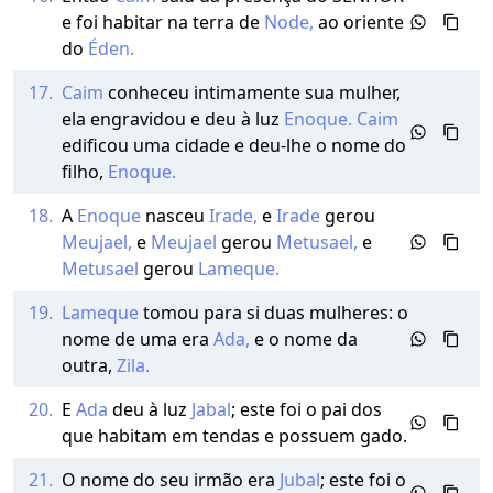
e foi habitar na terra de
Node,
ao oriente
do
Éden.
17.
Caim
conheceu intimamente sua mulher,
ela engravidou e deu à luz
Enoque.
Caim
edificou uma cidade e deu-lhe o nome do
filho,
Enoque.
18.
A
Enoque
nasceu
Irade,
e
Irade
gerou
Meujael,
e
Meujael
gerou
Metusael,
e
Metusael
gerou
Lameque.
19.
Lameque
tomou para si duas mulheres: o
nome de uma era
Ada,
e o nome da
outra,
Zila.
20.
E
Ada
deu à luz
Jabal
; este foi o pai dos
que habitam em tendas e possuem gado.
21.
O nome do seu irmão era
Jubal
; este foi o