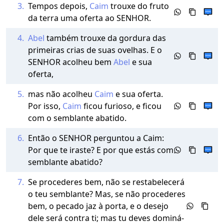
3.
Tempos depois,
Caim
trouxe do fruto
da terra uma oferta ao SENHOR.
4.
Abel
também trouxe da gordura das
primeiras crias de suas ovelhas. E o
SENHOR acolheu bem
Abel
e sua
oferta,
5.
mas não acolheu
Caim
e sua oferta.
Por isso,
Caim
ficou furioso, e ficou
com o semblante abatido.
6.
Então o SENHOR perguntou a Caim:
Por que te iraste? E por que estás com
semblante abatido?
7.
Se procederes bem, não se restabelecerá
o teu semblante? Mas, se não procederes
bem, o pecado jaz à porta, e o desejo
dele será contra ti; mas tu deves dominá-