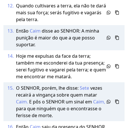
12.
Quando cultivares a terra, ela não te dará
mais sua força; serás fugitivo e vagarás
pela terra.
13.
Então
Caim
disse ao SENHOR: A minha
punição é maior do que a que posso
suportar.
14.
Hoje me expulsas da face da terra;
também me esconderei da tua presença;
serei fugitivo e vagarei pela terra; e quem
me encontrar me matará.
15.
O SENHOR, porém, lhe disse:
Sete
vezes
recairá a vingança sobre quem matar
Caim.
E pôs o SENHOR um sinal em
Caim,
para que ninguém que o encontrasse o
ferisse de morte.
16.
Então
Caim
saiu da presença do SENHOR