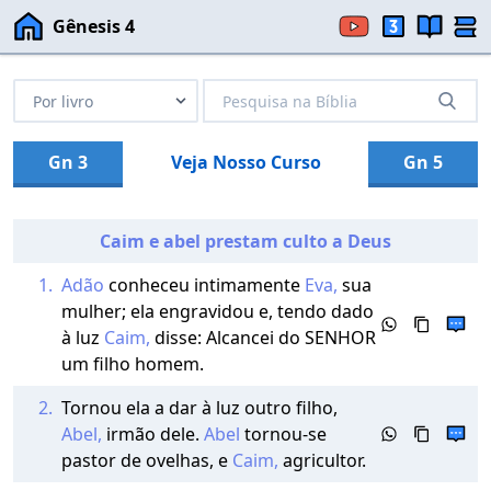
Gênesis 4
Gn 3
Veja Nosso Curso
Gn 5
Caim e abel prestam culto a Deus
1.
Adão
conheceu intimamente
Eva,
sua
mulher; ela engravidou e, tendo dado
à luz
Caim,
disse: Alcancei do SENHOR
um filho homem.
2.
Tornou ela a dar à luz outro filho,
Abel,
irmão dele.
Abel
tornou-se
pastor de ovelhas, e
Caim,
agricultor.