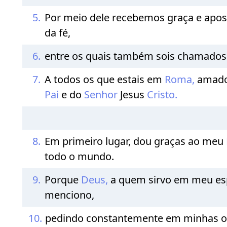
5.
Por meio dele recebemos graça e apost
da fé,
6.
entre os quais também sois chamados 
7.
A todos os que estais em
Roma,
amado
Pai
e do
Senhor
Jesus
Cristo.
8.
Em primeiro lugar, dou graças ao meu
todo o mundo.
9.
Porque
Deus,
a quem sirvo em meu esp
menciono,
10.
pedindo constantemente em minhas or