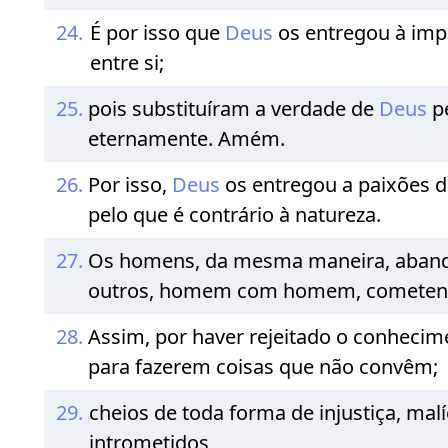
24.
É por isso que
Deus
os entregou à imp
entre si;
25.
pois substituíram a verdade de
Deus
p
eternamente. Amém.
26.
Por isso,
Deus
os entregou a paixões d
pelo que é contrário à natureza.
27.
Os homens, da mesma maneira, abando
outros, homem com homem, cometendo
28.
Assim, por haver rejeitado o conheci
para fazerem coisas que não convêm;
29.
cheios de toda forma de injustiça, mal
intrometidos,