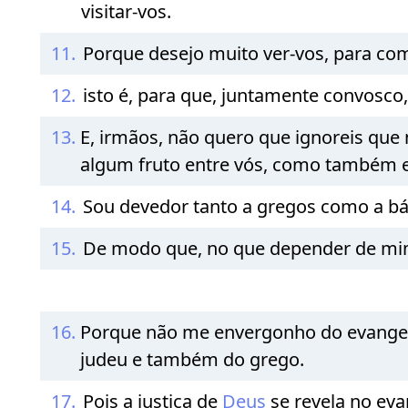
visitar-vos.
11.
Porque desejo muito ver-vos, para comp
12.
isto é, para que, juntamente convosco,
13.
E, irmãos, não quero que ignoreis que 
algum fruto entre vós, como também e
14.
Sou devedor tanto a gregos como a bá
15.
De modo que, no que depender de mim
16.
Porque não me envergonho do evangel
judeu e também do grego.
17.
Pois a justiça de
Deus
se revela no eva