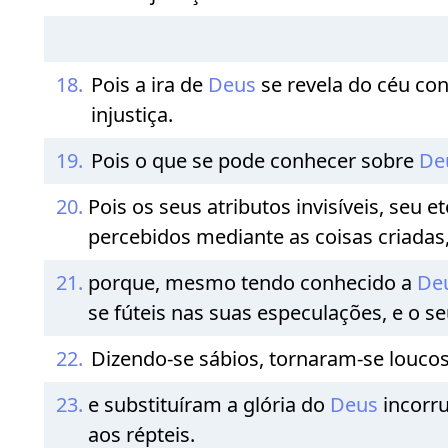
18.
Pois a ira de
Deus
se revela do céu co
injustiça.
19.
Pois o que se pode conhecer sobre
De
20.
Pois os seus atributos invisíveis, seu
percebidos mediante as coisas criada
21.
porque, mesmo tendo conhecido a
De
se fúteis nas suas especulações, e o s
22.
Dizendo-se sábios, tornaram-se louco
23.
e substituíram a glória do
Deus
incorr
aos répteis.