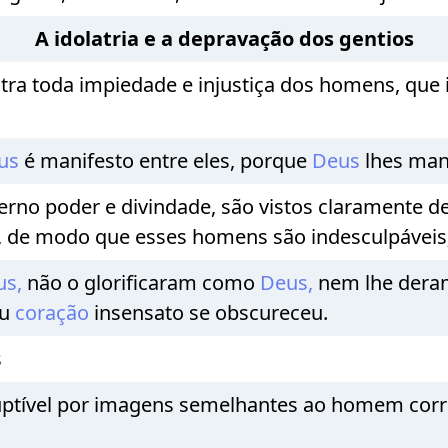
A idolatria e a depravação dos gentios
ntra toda impiedade e injustiça dos homens, qu
us
é manifesto entre eles, porque
Deus
lhes man
 eterno poder e divindade, são vistos claramente 
s, de modo que esses homens são indesculpáveis
us,
não o glorificaram como
Deus,
nem lhe deram
eu
coração
insensato se obscureceu.
s
uptível por imagens semelhantes ao homem corru