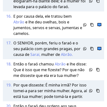
elogiaram-na diante dele; e a mulher foi
levada para o palácio do faraó.
16.
E por causa dela, ele tratou bem
Abrão
e lhe deu ovelhas, bois e
jumentos, servos e servas, jumentas e
camelos.
17.
O SENHOR, porém, feriu o faraó e o
seu palácio com grandes pragas, por
causa de
Sarai,
mulher de
Abrão.
18.
Então o faraó chamou
Abrão
e lhe disse:
Que é isso que me fizeste? Por que não
me disseste que ela era tua mulher?
19.
Por que disseste: É minha irmã? Por isso
tomei-a para ser minha mulher. Agora, aí
está tua mulher; pode tomá-la e partir.
20.
Então o faraó deu ordens aos seus