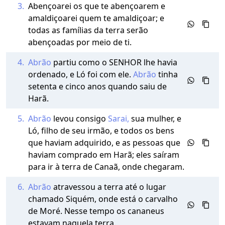
3.
Abençoarei os que te abençoarem e
amaldiçoarei quem te amaldiçoar; e
todas as famílias da terra serão
abençoadas por meio de ti.
4.
Abrão
partiu como o SENHOR lhe havia
ordenado, e Ló foi com ele.
Abrão
tinha
setenta e cinco anos quando saiu de
Harã.
5.
Abrão
levou consigo
Sarai,
sua mulher, e
Ló, filho de seu irmão, e todos os bens
que haviam adquirido, e as pessoas que
haviam comprado em Harã; eles saíram
para ir à terra de Canaã, onde chegaram.
6.
Abrão
atravessou a terra até o lugar
chamado Siquém, onde está o carvalho
de Moré. Nesse tempo os cananeus
estavam naquela terra.