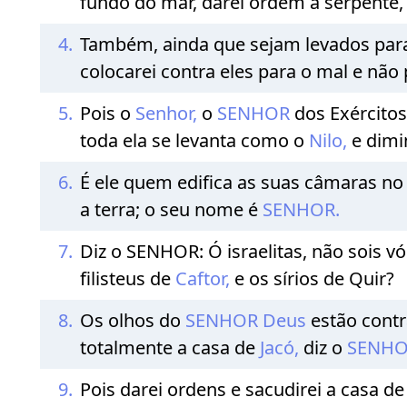
fundo do mar, darei ordem à serpente, 
4.
Também, ainda que sejam levados para o
colocarei contra eles para o mal e não
5.
Pois o
Senhor,
o
SENHOR
dos Exércitos
toda ela se levanta como o
Nilo,
e dimi
6.
É ele quem edifica as suas câmaras no
a terra; o seu nome é
SENHOR.
7.
Diz o SENHOR: Ó israelitas, não sois v
filisteus de
Caftor,
e os sírios de Quir?
8.
Os olhos do
SENHOR
Deus
estão contr
totalmente a casa de
Jacó,
diz o
SENHO
9.
Pois darei ordens e sacudirei a casa d