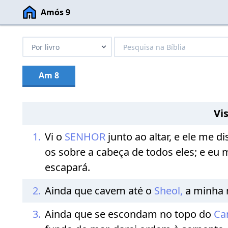
Amós 9
Am 8
Vi
1.
Vi o
SENHOR
junto ao altar, e ele me 
os sobre a cabeça de todos eles; e eu 
escapará.
2.
Ainda que cavem até o
Sheol,
a minha m
3.
Ainda que se escondam no topo do
Ca