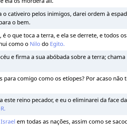
e ela os morderá ali.
 cativeiro pelos inimigos, darei ordem à espada
 para o bem.
, é o que toca a terra, e ela se derrete, e todos
nui como o
Nilo
do
Egito.
 céu e firma a sua abóbada sobre a terra; cham
ós para comigo como os etíopes? Por acaso não t
a este reino pecador, e eu o eliminarei da face da
R.
e
Israel
em todas as nações, assim como se saco