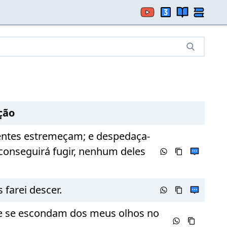
ção
atentes estremeçam; e despedaça-
 conseguirá fugir, nenhum deles
 farei descer.
 que se escondam dos meus olhos no