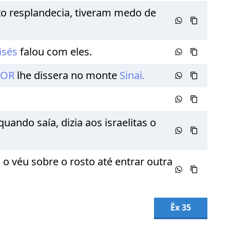
to resplandecia, tiveram medo de
isés
falou com eles.
HOR
lhe dissera no monte
Sinai.
 quando saía, dizia aos israelitas o
 o véu sobre o rosto até entrar outra
Êx 35