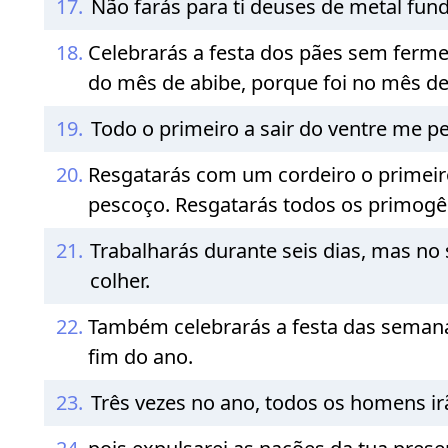
17.
Não farás para ti deuses de metal fund
18.
Celebrarás a festa dos pães sem ferme
do mês de abibe, porque foi no mês de
19.
Todo o primeiro a sair do ventre me p
20.
Resgatarás com um cordeiro o primeiro 
pescoço. Resgatarás todos os primogê
21.
Trabalharás durante seis dias, mas n
colher.
22.
Também celebrarás a festa das semanas, 
fim do ano.
23.
Três vezes no ano, todos os homens i