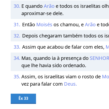
30.
E quando
Arão
e todos os israelitas o
aproximar-se dele.
31.
Então
Moisés
os chamou, e
Arão
e tod
32.
Depois chegaram também todos os isra
33.
Assim que acabou de falar com eles,
M
34.
Mas, quando ia à presença do
SENHO
que lhe havia sido ordenado.
35.
Assim, os israelitas viam o rosto de
Mo
vez para falar com
Deus.
Êx 33