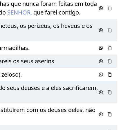
ilhas que nunca foram feitas em toda
 do
SENHOR,
que farei contigo.
heteus, os perizeus, os heveus e os
armadilhas.
areis os seus aserins
s
zeloso).
o seus deuses e a eles sacrificarem,
rostituírem com os deuses deles, não