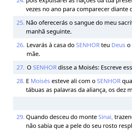
24.
pois expulsarei as nações da tua prese
vezes no ano para comparecer diante
25.
Não oferecerás o sangue do meu sacrifí
manhã seguinte.
26.
Levarás à casa do
SENHOR
teu
Deus
o
mãe.
27.
O
SENHOR
disse a Moisés: Escreve es
28.
E
Moisés
esteve ali com o
SENHOR
qua
tábuas as palavras da aliança, os dez
29.
Quando desceu do monte
Sinai,
trazen
não sabia que a pele do seu rosto resp