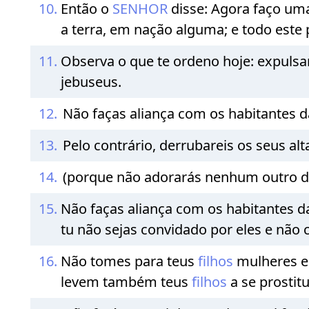
10.
Então o
SENHOR
disse: Agora faço uma
a terra, em nação alguma; e todo este 
11.
Observa o que te ordeno hoje: expulsar
jebuseus.
12.
Não faças aliança com os habitantes d
13.
Pelo contrário, derrubareis os seus al
14.
(porque não adorarás nenhum outro d
15.
Não faças aliança com os habitantes da
tu não sejas convidado por eles e não 
16.
Não tomes para teus
filhos
mulheres en
levem também teus
filhos
a se prostit