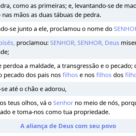
edra, como as primeiras; e, levantando-se de m
o nas mãos as duas tábuas de pedra.
o-se junto a ele, proclamou o nome do
SENHOR
isés,
proclamou:
SENHOR,
SENHOR,
Deus
miser
ade;
 perdoa a maldade, a transgressão e o pecado;
 o pecado dos pais nos
filhos
e nos
filhos
dos
filh
-se até o chão e adorou,
os teus olhos, vá o
Senhor
no meio de nós, porq
cado e toma-nos como tua propriedade.
A aliança de Deus com seu povo