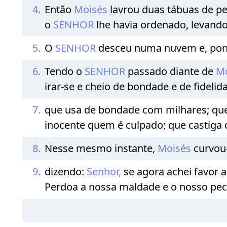
4.
Então
Moisés
lavrou duas tábuas de p
o
SENHOR
lhe havia ordenado, levand
5.
O
SENHOR
desceu numa nuvem e, pond
6.
Tendo o
SENHOR
passado diante de
Mo
irar-se e cheio de bondade e de fidelid
7.
que usa de bondade com milhares; que
inocente quem é culpado; que castiga
8.
Nesse mesmo instante,
Moisés
curvou
9.
dizendo:
Senhor,
se agora achei favor a
Perdoa a nossa maldade e o nosso pe