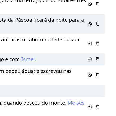
ará a tua terra, quando subires três
ta da Páscoa ficará da noite para a
zinharás o cabrito no leite de sua
igo e com
Israel.
em bebeu água; e escreveu nas
m, quando desceu do monte,
Moisés