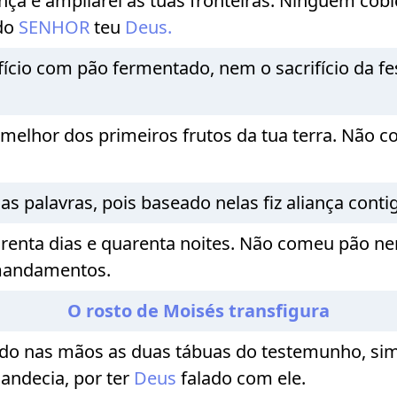
nça e ampliarei as tuas fronteiras. Ninguém cobiç
 do
SENHOR
teu
Deus.
cio com pão fermentado, nem o sacrifício da fes
 melhor dos primeiros frutos da tua terra. Não co
sas palavras, pois baseado nelas fiz aliança cont
renta dias e quarenta noites. Não comeu pão n
 mandamentos.
O rosto de Moisés transfigura
do nas mãos as duas tábuas do testemunho, si
landecia, por ter
Deus
falado com ele.