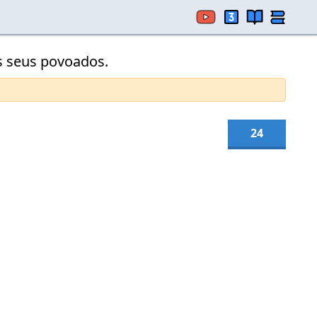
os seus povoados.
24