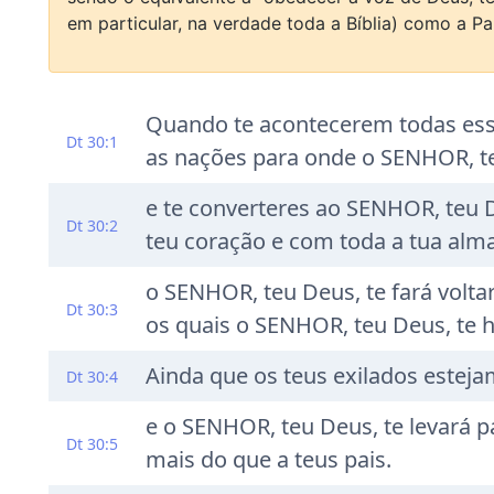
em particular, na verdade toda a Bíblia) como a Pa
Quando te acontecerem todas essas
Dt 30:1
as nações para onde o SENHOR, te
e te converteres ao SENHOR, teu D
Dt 30:2
teu coração e com toda a tua alma
o SENHOR, teu Deus, te fará voltar
Dt 30:3
os quais o SENHOR, teu Deus, te 
Ainda que os teus exilados estejam
Dt 30:4
e o SENHOR, teu Deus, te levará par
Dt 30:5
mais do que a teus pais.