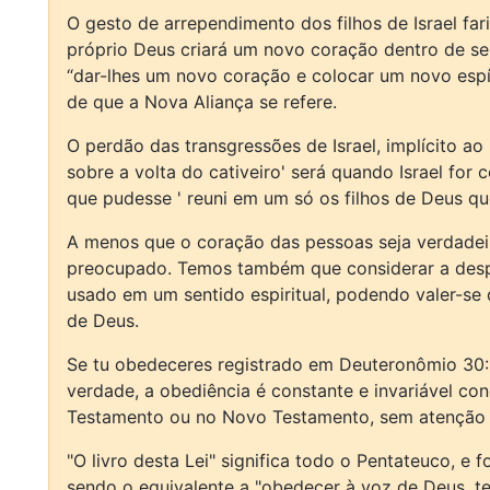
O gesto de arrependimento dos filhos de Israel f
próprio Deus criará um novo coração dentro de seu
“dar-lhes um novo coração e colocar um novo espír
de que a Nova Aliança se refere.
O perdão das transgressões de Israel, implícito 
sobre a volta do cativeiro' será quando Israel fo
que pudesse ' reuni em um só os filhos de Deus qu
A menos que o coração das pessoas seja verdadei
preocupado. Temos também que considerar a despe
usado em um sentido espiritual, podendo valer-se
de Deus.
Se tu obedeceres registrado em Deuteronômio 30:1
verdade, a obediência é constante e invariável co
Testamento ou no Novo Testamento, sem atenção 
"O livro desta Lei" significa todo o Pentateuco, 
sendo o equivalente a "obedecer à voz de Deus, teu