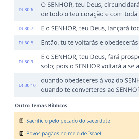
O SENHOR, teu Deus, circuncidará
Dt 30:6
de todo o teu coração e com toda 
E o SENHOR, teu Deus, lançará tod
Dt 30:7
Então, tu te voltarás e obedecer
Dt 30:8
E o SENHOR, teu Deus, fará prosper
Dt 30:9
solo; pois o SENHOR voltará a se a
quando obedeceres à voz do SENHO
Dt 30:10
quando te converteres ao SENHOR,
Outro Temas Bíblicos
Sacrifício pelo pecado do sacerdote
Povos pagãos no meio de Israel