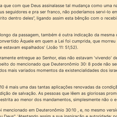
aria que com que Deus assinalasse tal mudança como uma na
s seguidores e pra ser franco, não poderíamos servi-lo em 
ito dentro deles”, ligando assim esta bênção com o recebim
ao longo da passagem, também é outra indicação da mesma 
r convertido Àquele em quem a Lei foi cumprida, que morre
e estavam espalhados' (João 11: 51,52).
ramente entregue ao Senhor, elas não estavam 'vivendo' 
ito do mencionado que Deuteronômio 30: 8 pode não ser e
 dos mais variados momentos da existencialidades dos isra
0 é mais uma das tantas aplicações renovadas da condição
ndição de salvação. As pessoas que lêem as gloriosas prom
estrita ao menor dos mandamentos, simplesmente não o es
e foi mencionado em Deuteronômio 30:10 , e, no mesmo versí
 Deus", 'Atestando assim a sua inspiração e autoridade; p