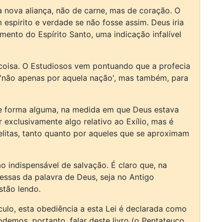
 nova aliança, não de carne, mas de coração. O
espirito e verdade se não fosse assim. Deus iria
ento do Espírito Santo, uma indicação infalível
coisa. O Estudiosos vem pontuando que a profecia
u 'não apenas por aquela nação', mas também, para
de forma alguma, na medida em que Deus estava
xclusivamente algo relativo ao Exílio, mas é
elitas, tanto quanto por aqueles que se aproximam
 indispensável de salvação. É claro que, na
essas da palavra de Deus, seja no Antigo
tão lendo.
culo, esta obediência a esta Lei é declarada como
odemos, portanto, falar deste livro (o Pentateuco